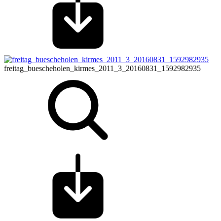
freitag_buescheholen_kirmes_2011_3_20160831_1592982935