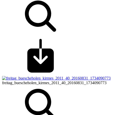
freitag_buescheholen_kirmes_2011_40_20160831_1734090773