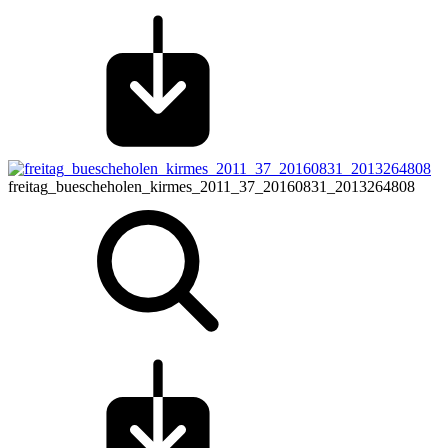
freitag_buescheholen_kirmes_2011_37_20160831_2013264808