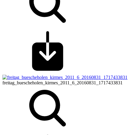
freitag_buescheholen_kirmes_2011_6_20160831_1717433831