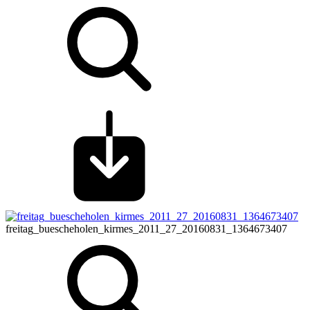
freitag_buescheholen_kirmes_2011_27_20160831_1364673407