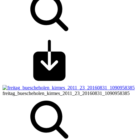
freitag_buescheholen_kirmes_2011_23_20160831_1090958385