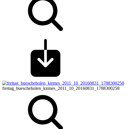
freitag_buescheholen_kirmes_2011_10_20160831_1788300258