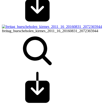
freitag_buescheholen_kirmes_2011_16_20160831_2072365944