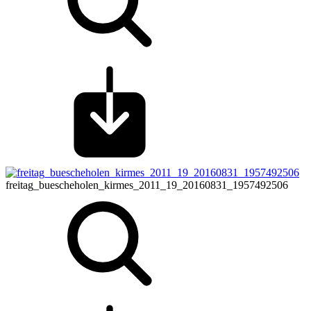
freitag_buescheholen_kirmes_2011_19_20160831_1957492506