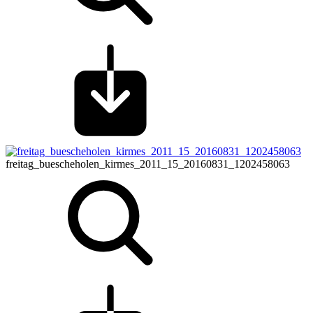
freitag_buescheholen_kirmes_2011_15_20160831_1202458063