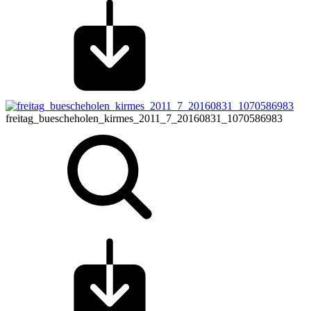
freitag_buescheholen_kirmes_2011_7_20160831_1070586983