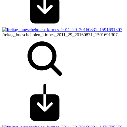
freitag_buescheholen_kirmes_2011_29_20160831_1591691307