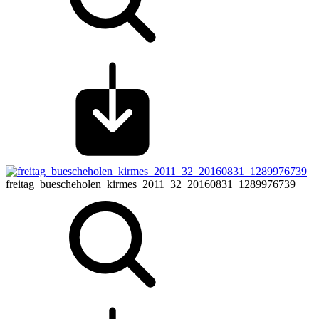
freitag_buescheholen_kirmes_2011_32_20160831_1289976739