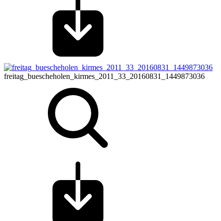
freitag_buescheholen_kirmes_2011_33_20160831_1449873036