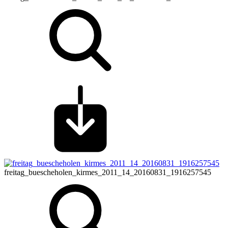
freitag_buescheholen_kirmes_2011_14_20160831_1916257545