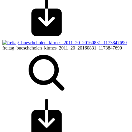
freitag_buescheholen_kirmes_2011_20_20160831_1173847690