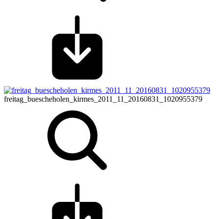
freitag_buescheholen_kirmes_2011_11_20160831_1020955379