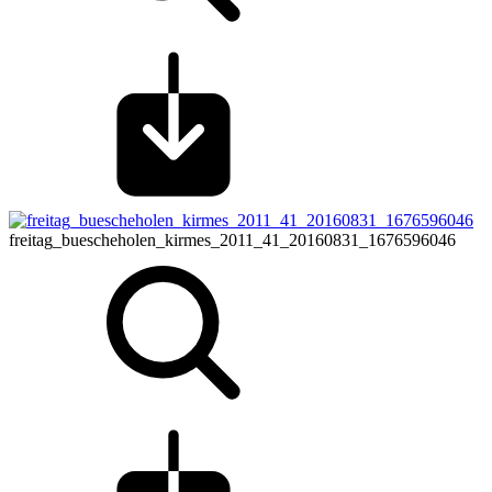
freitag_buescheholen_kirmes_2011_41_20160831_1676596046