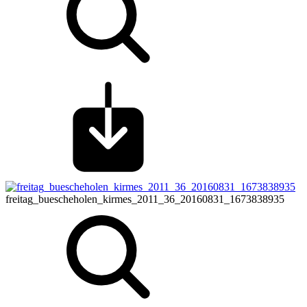
freitag_buescheholen_kirmes_2011_36_20160831_1673838935