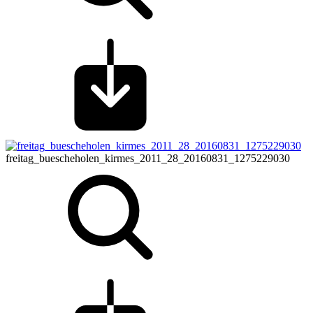
freitag_buescheholen_kirmes_2011_28_20160831_1275229030