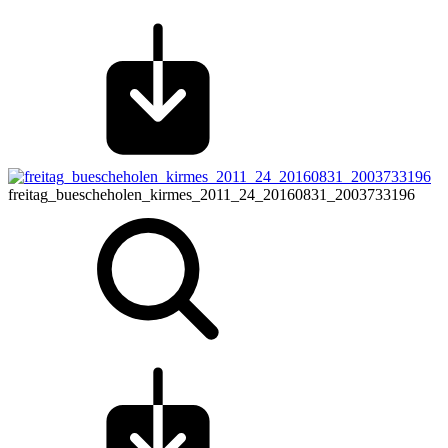
freitag_buescheholen_kirmes_2011_24_20160831_2003733196